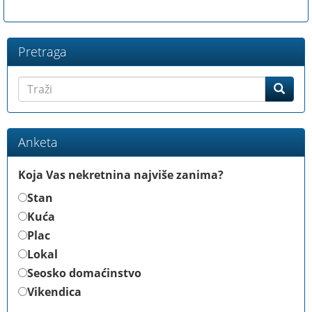
Pretraga
Anketa
Koja Vas nekretnina najviše zanima?
Stan
Kuća
Plac
Lokal
Seosko domaćinstvo
Vikendica